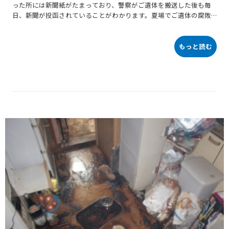
った所には新聞紙がたまっており、警察がご遺体を搬送した後も毎
日、新聞が投函されていることがわかります。夏場でご遺体の腐敗
状況も悪く、玄関には多数の蠅の死骸が見られます。孤独死現場で
はよくあることですが、警察の方がご遺体を搬送する際に同線を確
保する為か玄関の靴等がよくユニットバス内に放り込まれていま
もっと読む
す。ご遺体は布団、座布団の上で横たわっていたようです。故人様
はヘビースモーカーだったようで壁紙や天井はかなり黄ばんでいま
した。ロフト天井も茶色く変色しており、臭いを除去するために部
屋中の洗浄もしっかり行いました。下部画像の左部分が洗浄後、右
部分が洗浄前です。体液が染み込んでいた木部、石膏ボードは解体
除去しました。後はリフォーム業者に引き継ぎとなりました。