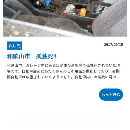
2017/05/15
孤独死
和歌山市 孤独死4
和歌山市、ガレージ内にある自動車の運転席で孤独死されていた現
場です。自動車周辺にもたくさんのご不用品が散乱しており、長期
間自動車は放置されていたようでした。自動車内には無数の蠅の死
骸とフロアマット下には一面に蛆が蠢いていました。ご遺体は運転
席からセンターコンソールの方へもたれかかるような感じだったら
しく、シートカバーの痕跡から推測できました。ガレージ内の残置
もっと読む
物撤去の後、自動車の搬出を行いました。幸いガレージ前の道路は
交通量が少なくスムーズに搬出することが出来ました。ガレージ内
を完全撤去後、作業完了です。