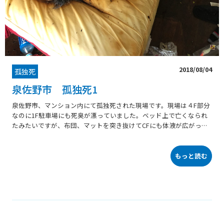
2018/08/04
孤独死
泉佐野市 孤独死1
泉佐野市、マンション内にて孤独死された現場です。現場は４F部分
なのに1F駐車場にも死臭が漂っていました。ベッド上で亡くなられ
たみたいですが、布団、マットを突き抜けてCFにも体液が広がって
いました。ベッドをずらして分かったのですが、CFの隙間からコン
クリートまで染み込んでいました。染み抜き剤、熱を加えての染み
抜き等、出来る限りの対策を行いコーティングを行いました。
もっと読む