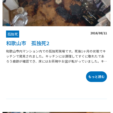
2016/08/11
孤独死
和歌山市 孤独死2
和歌山市内マンション内での孤独死現場です。死後1ヶ月の状態でキ
ッチンで発見されました。キッチンには調理してすぐに取れたであ
ろう痕跡が確認でき、床にはお茶碗やお盆が転がっていました。キ
ッチンにある残置物を撤去し、体液の広がりを確認します。障害物
が多い場所での孤独死現場では、全体像の把握が難しい為見積もり
には注意が必要です。ご遺体発見までの期間が長ければ、体液が床
もっと読む
に張り付いて乾燥してしまいヘラ等の道具を使用して皮膚片、体液
等を除去します。今回は床にご遺体の痕跡がはっきり残っており、
フローリングの隙間から床下まで体液が入っていることが考えられ
るので床を解体することになります。