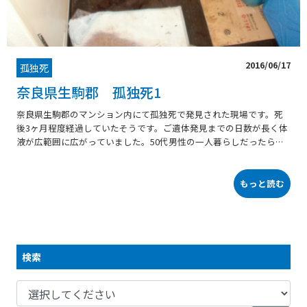
2016/06/17
孤独死
奈良県生駒郡 孤独死1
奈良県生駒郡のマンション内にて孤独死で発見された現場です。死
後3ヶ月程度経過していたそうです。ご遺体発見までの日数が長く体
液が広範囲に広がっていました。50代男性の一人暮らしだったらし
く、キッチン周辺にはお酒の空パックが多数散乱していました。ご
遺体のあった玄関周辺の残置物撤去、消毒、清掃を行なっていきま
す。CFがダークブラウンの為、清掃前後の見た目が分かりにくいで
もっと読む
すが死後3ヶ月経過で床がCFということから、CF下にまで体液が侵
入していることが予想されます。孤独死現場の特殊清掃では、汚染
箇所を完全に取り除かなければ臭いは完全に消えないので細部まで
確認しながら作業を進めます。CF下の体液を洗浄、消毒後、ケレ
ン、コーティングを実施しました。室内の他のCF、クロスも全て剥
検索
がします。業務用オゾン脱臭機を使用します。リフォーム工事は外
注になりますが、完全消臭施工の完了です。マンション管理会社様
から、この後すぐに新しい入居者様が決まりお喜びの声をいただき
ました。